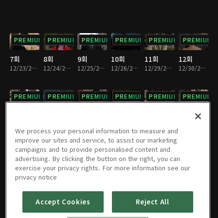
PREMIUM
PREMIUM
PREMIUM
PREMIUM
PREMIUM
PREMIUM
7회
8회
9회
10회
11회
12회
12/23/2025 • 29분
12/24/2025 • 29분
12/25/2025 • 29분
12/26/2025 • 29분
12/29/2025 • 30분
12/30/2025 • 29분
PREMIUM
PREMIUM
PREMIUM
PREMIUM
PREMIUM
PREMIUM
13회
14회
15회
16회
17회
18회
12/31/2025 • 30분
01/01/2026 • 28분
01/02/2026 • 29분
01/05/2026 • 30분
01/06/2026 • 29분
01/07/2026 • 29분
We process your personal information to measure and
improve our sites and service, to assist our marketing
campaigns and to provide personalised content and
PREMIUM
PREMIUM
PREMIUM
PREMIUM
PREMIUM
PREMIUM
advertising. By clicking the button on the right, you can
exercise your privacy rights. For more information see our
19회
20회
21회
22회
23회
24회
privacy notice
01/08/2026 • 28분
01/09/2026 • 27분
01/12/2026 • 29분
01/13/2026 • 30분
01/14/2026 • 30분
01/15/2026 • 29분
Accept Cookies
Reject All
PREMIUM
PREMIUM
PREMIUM
PREMIUM
PREMIUM
PREMIUM