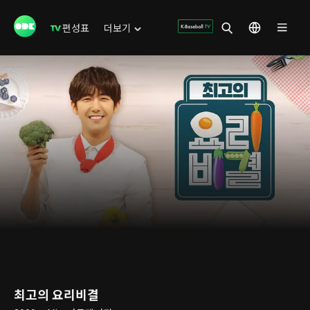
편성표
더보기
최고의 요리비결