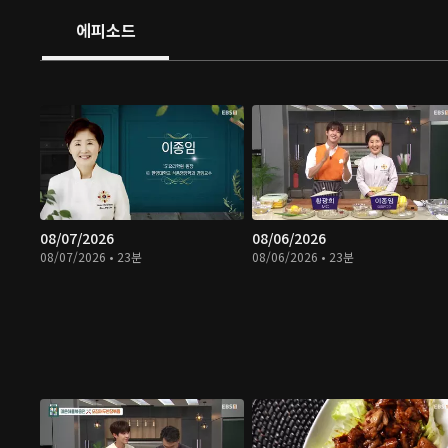
에피소드
08/07/2026
08/06/2026
08/07/2026 • 23분
08/06/2026 • 23분