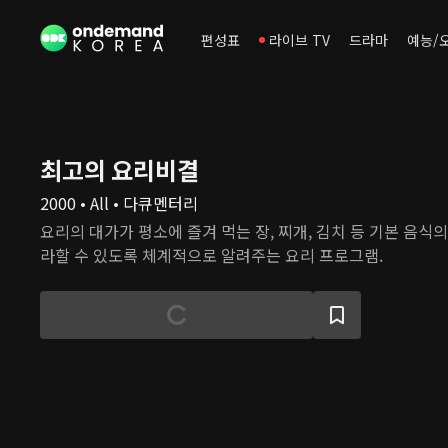
편성표
라이브 TV
드라마
예능/
최고의 요리비결
2000 • All • 다큐멘터리
요리의 대가가 평소에 즐겨 먹는 장, 찌개, 김치 등 기본 음식
라할 수 있도록 체계적으로 알려주는 요리 프로그램.