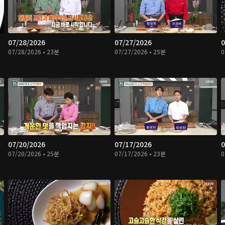
07/28/2026
07/27/2026
0
07/28/2026 • 23분
07/27/2026 • 25분
0
07/20/2026
07/17/2026
0
07/20/2026 • 25분
07/17/2026 • 23분
0