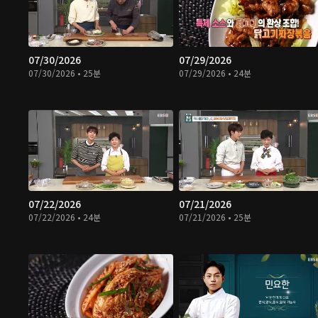
07/30/2026
07/29/2026
07/30/2026 • 25분
07/29/2026 • 24분
07/22/2026
07/21/2026
07/22/2026 • 24분
07/21/2026 • 25분