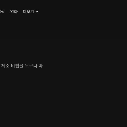
오락
영화
더보기
의 제조 비법을 누구나 따