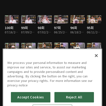
100회
99회
98회
97회
96회
95회
07/16/2022 • 26분
07/09/2022 • 26분
07/02/2022 • 26분
06/25/2022 • 27분
06/18/2022 • 30분
06/11/2022 • 29분
94회
93회
92회
91회
90회
89회
06/04/2022 • 28분
05/28/2022 • 15분
05/28/2022 • 15분
05/21/2022 • 15분
05/21/2022 • 15분
05/14/2022 • 15분
We process your personal information to measure and
improve our sites and service, to assist our marketing
campaigns and to provide personalised content and
advertising. By clicking the button on the right, you can
exercise your privacy rights. For more information see our
88회
87회
86회
85회
84회
83회
privacy notice
05/14/2022 • 15분
05/07/2022 • 15분
05/07/2022 • 14분
04/30/2022 • 15분
04/30/2022 • 15분
04/23/2022 • 13분
Accept Cookies
Reject All