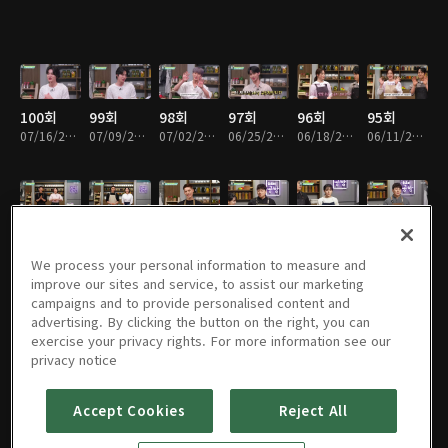
100회
99회
98회
97회
96회
95회
07/16/2022 • 26분
07/09/2022 • 26분
07/02/2022 • 26분
06/25/2022 • 27분
06/18/2022 • 30분
06/11/2022 • 29분
94회
93회
92회
91회
90회
89회
06/04/2022 • 28분
05/28/2022 • 15분
05/28/2022 • 15분
05/21/2022 • 15분
05/21/2022 • 15분
05/14/2022 • 15분
We process your personal information to measure and
improve our sites and service, to assist our marketing
campaigns and to provide personalised content and
advertising. By clicking the button on the right, you can
exercise your privacy rights. For more information see our
88회
87회
86회
85회
84회
83회
privacy notice
05/14/2022 • 15분
05/07/2022 • 15분
05/07/2022 • 14분
04/30/2022 • 15분
04/30/2022 • 15분
04/23/2022 • 13분
Accept Cookies
Reject All