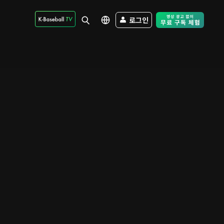
로그인
Free Trial - Sk