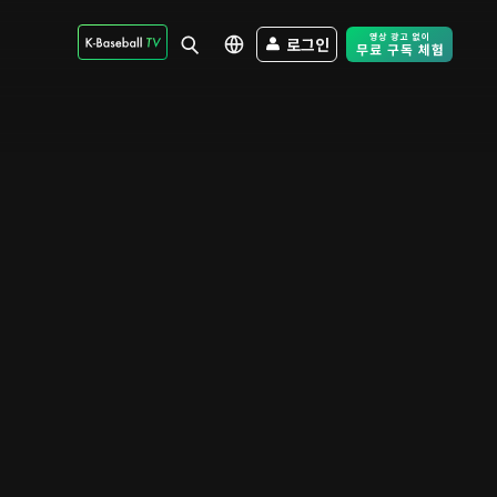
로그인
Free Trial - Sk