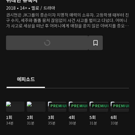
2018 • 14+ • 멜로 / 드라마
권시현은 JK그룹의 종손이자 치명적 매력의 소유자. 고등학생 때부터 친
구 수지, 세주와 똘똘 뭉쳐 끊임없이 사건 사고를 벌이고 다녔다. 어머니
가 사고로 세상을 떠난 후 어머니에게 애정을 쏟지 않은 아버지를 증오한
다. 그런 아버지가 수지의 어머니 명미리와 결혼을 결심하자, 시현은 복
수를 위해서 수지에게 결혼을 제안한다. 수지는 시현의 제안을 수락하는
조건으로 한 가지 내기를 건다. 수지를 뻥 차버린 로펌 후계자 이기영, 그
의 첫사랑 은태희를 꼬셔서 사귀었다가 보란 듯이 차버리는 것. 그렇게
'유혹 게임'이 시작되고, 여자의 마음을 훔치는 게 누구보다 쉬웠던 시현
과 사랑 따윈 믿지 않는 태희는 어느새 서로에게 감정을 품게 된다.
에피소드
PREMIUM
PREMIUM
PREMIUM
PREMIUM
1회
2회
3회
4회
5회
6회
34분
31분
35분
30분
31분
33분