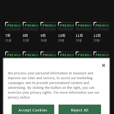
PREMIUM
PREMIUM
PREMIUM
PREMIUM
PREMIUM
PREMIUM
7회
8회
9회
10회
11회
12회
31분
32분
36분
28분
35분
28분
PREMIUM
PREMIUM
PREMIUM
PREMIUM
PREMIUM
PREMIUM
13회
14회
15회
16회
17회
18회
35분
28분
32분
31분
32분
31분
We process your personal information to measure and
improve our sites and service, to assist our marketing
campaigns and to provide personalised content and
PREMIUM
PREMIUM
PREMIUM
PREMIUM
PREMIUM
PREMIUM
advertising. By clicking the button on the right, you can
exercise your privacy rights. For more information see our
19회
20회
21회
22회
23회
24회
privacy notice
35분
28분
36분
27분
34분
29분
Accept Cookies
Reject All
PREMIUM
PREMIUM
PREMIUM
PREMIUM
PREMIUM
PREMIUM