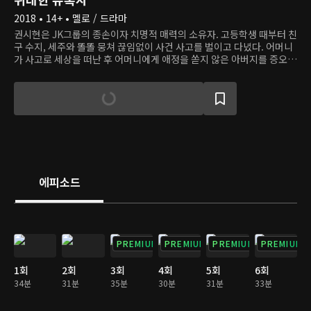
2018 • 14+ • 멜로 / 드라마
권시현은 JK그룹의 종손이자 치명적 매력의 소유자. 고등학생 때부터 친
구 수지, 세주와 똘똘 뭉쳐 끊임없이 사건 사고를 벌이고 다녔다. 어머니
가 사고로 세상을 떠난 후 어머니에게 애정을 쏟지 않은 아버지를 증오한
다. 그런 아버지가 수지의 어머니 명미리와 결혼을 결심하자, 시현은 복
수를 위해서 수지에게 결혼을 제안한다. 수지는 시현의 제안을 수락하는
조건으로 한 가지 내기를 건다. 수지를 뻥 차버린 로펌 후계자 이기영, 그
의 첫사랑 은태희를 꼬셔서 사귀었다가 보란 듯이 차버리는 것. 그렇게
'유혹 게임'이 시작되고, 여자의 마음을 훔치는 게 누구보다 쉬웠던 시현
과 사랑 따윈 믿지 않는 태희는 어느새 서로에게 감정을 품게 된다.
에피소드
PREMIUM
PREMIUM
PREMIUM
PREMIUM
1회
2회
3회
4회
5회
6회
34분
31분
35분
30분
31분
33분