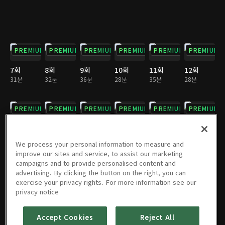
PREMIUM
PREMIUM
PREMIUM
PREMIUM
PREMIUM
PREMIUM
7회
8회
9회
10회
11회
12회
31분
32분
36분
28분
35분
28분
PREMIUM
PREMIUM
PREMIUM
PREMIUM
PREMIUM
PREMIUM
13회
14회
15회
16회
17회
18회
35분
28분
32분
31분
32분
31분
We process your personal information to measure and
improve our sites and service, to assist our marketing
campaigns and to provide personalised content and
PREMIUM
PREMIUM
PREMIUM
PREMIUM
PREMIUM
PREMIUM
advertising. By clicking the button on the right, you can
exercise your privacy rights. For more information see our
19회
20회
21회
22회
23회
24회
privacy notice
35분
28분
36분
27분
34분
29분
Accept Cookies
Reject All
PREMIUM
PREMIUM
PREMIUM
PREMIUM
PREMIUM
PREMIUM