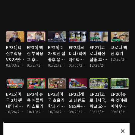
EP31]백
EP30] 백
EP29] 2
EP28]모
EP27]코
코로나 백
신부작용
신 부작용
차 백신 접
더나?화이
로나백신
신 후기
VS 자연면
그 후..
종후 응급
자? 백신
접종 후 일
12/23/2020 • 7분
역반응
02/03/2021 • 4분
01/27/2021 • 6분
실행
01/21/2021 • 9분
부작용
01/06/2021 • 3분
주일
12/29/2020 • 4분
EP25]미
EP24] 뉴
EP23]미
EP22]레
EP21]코
EP20]뉴
국 2차 팬
욕 애플픽
국 호흡기
고 닌텐도
로나시국,
욕 겟어웨
대믹 시작
킹 스토리
학과 개강
NES득템
학교 오프
이하우스
인가?
10/26/2020 • 8분
10/13/2020 • 5분
이야기
10/06/2020 • 5분
후기
09/23/2020 • 7분
닝이야기
09/15/2020 • 6분
글램핑
09/01/2020 • 5분