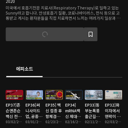
2020
미국에서 호흡기전문 치료사(Respiratory Therapy)로 일하고 있는
Sunny라고 합니다. 만성호흡기 질환, 코로나바이러스, 천식 등으로 고
통받고 계시는 환자분들을 직접 치료하면서 느끼는 여러가지 일상과 경
험을 공유하고자 합니다. 호흡기전문 치료사라는 직업은 잘 알려져있지
않았지만 최근 코로나 바이러스로 인한 팬대믹으로 새롭게 주목받고 있
는 직업입니다. 여러분들의 궁금한 점을 저의 비디오를 통해 알려드릴게
요!
에피소드
EP37]존
EP36]써
EP35] 백
EP34]
EP33]동
EP32]화
슨앤존슨
니사이드
신 접종 후
mRNA백
부눈폭풍
이자에서
백신 전격
업, 공중파
항체검사
신 제대로
출근길과
연락이 왔
승인!
03/02/2021 • 7분
출연!
03/01/2021 • 1분
결과
02/23/2021 • 3분
알자
02/16/2021 • 12분
병원일상
02/11/2021 • 3분
어요
02/03/2021 • 2분