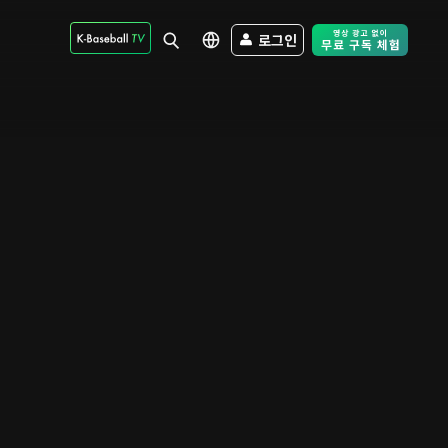
로그인
Free Trial - Sk