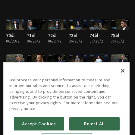
70회
71회
72회
73회
74회
75회
06/23/2017 • 16분
06/26/2017 • 16분
06/27/2017 • 16분
06/28/2017 • 16분
06/29/2017 • 16분
06/30/2017 • 16분
76회
77회
78회
79회
80회
81회
07/03/2017 • 16분
07/04/2017 • 16분
07/05/2017 • 16분
07/06/2017 • 16분
07/07/2017 • 16분
07/10/2017 • 16분
We process your personal information to measure and
improve our sites and service, to assist our marketing
campaigns and to provide personalised content and
advertising. By clicking the button on the right, you can
exercise your privacy rights. For more information see our
82회
83회
84회
85회
86회
87회
privacy notice
07/11/2017 • 16분
07/12/2017 • 16분
07/13/2017 • 16분
07/14/2017 • 16분
07/17/2017 • 16분
07/18/2017 • 16분
Accept Cookies
Reject All