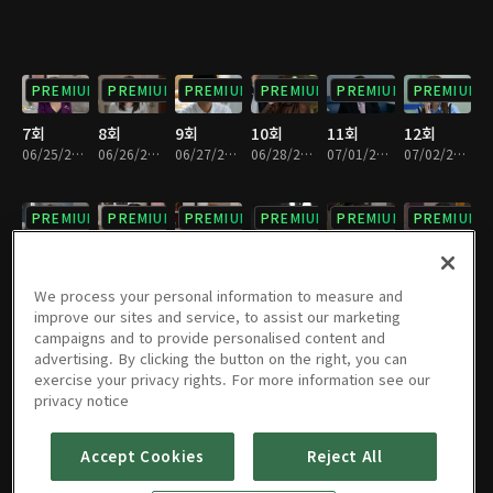
PREMIUM
PREMIUM
PREMIUM
PREMIUM
PREMIUM
PREMIUM
7회
8회
9회
10회
11회
12회
06/25/2024 • 32분
06/26/2024 • 32분
06/27/2024 • 31분
06/28/2024 • 32분
07/01/2024 • 33분
07/02/2024 • 31분
PREMIUM
PREMIUM
PREMIUM
PREMIUM
PREMIUM
PREMIUM
13회
14회
15회
16회
17회
18회
07/03/2024 • 33분
07/04/2024 • 34분
07/05/2024 • 34분
07/08/2024 • 34분
07/09/2024 • 34분
07/10/2024 • 30분
We process your personal information to measure and
improve our sites and service, to assist our marketing
campaigns and to provide personalised content and
PREMIUM
PREMIUM
PREMIUM
PREMIUM
PREMIUM
PREMIUM
advertising. By clicking the button on the right, you can
exercise your privacy rights. For more information see our
19회
20회
21회
22회
23회
24회
privacy notice
07/11/2024 • 32분
07/12/2024 • 31분
07/15/2024 • 32분
07/16/2024 • 32분
07/17/2024 • 34분
07/18/2024 • 35분
Accept Cookies
Reject All
PREMIUM
PREMIUM
PREMIUM
PREMIUM
PREMIUM
PREMIUM