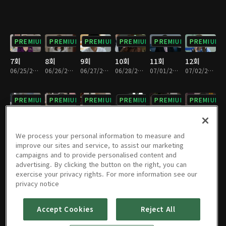
PREMIUM
PREMIUM
PREMIUM
PREMIUM
PREMIUM
PREMIUM
7회
8회
9회
10회
11회
12회
06/25/2024 • 32분
06/26/2024 • 32분
06/27/2024 • 31분
06/28/2024 • 32분
07/01/2024 • 33분
07/02/2024 • 31분
PREMIUM
PREMIUM
PREMIUM
PREMIUM
PREMIUM
PREMIUM
13회
14회
15회
16회
17회
18회
07/03/2024 • 33분
07/04/2024 • 34분
07/05/2024 • 34분
07/08/2024 • 34분
07/09/2024 • 34분
07/10/2024 • 30분
We process your personal information to measure and
improve our sites and service, to assist our marketing
campaigns and to provide personalised content and
PREMIUM
PREMIUM
PREMIUM
PREMIUM
PREMIUM
PREMIUM
advertising. By clicking the button on the right, you can
exercise your privacy rights. For more information see our
19회
20회
21회
22회
23회
24회
privacy notice
07/11/2024 • 32분
07/12/2024 • 31분
07/15/2024 • 32분
07/16/2024 • 32분
07/17/2024 • 34분
07/18/2024 • 35분
Accept Cookies
Reject All
PREMIUM
PREMIUM
PREMIUM
PREMIUM
PREMIUM
PREMIUM