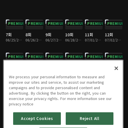
PREMIUM
PREMIUM
PREMIUM
PREMIUM
PREMIUM
PREMIUM
7회
8회
9회
10회
11회
12회
06/25/2024 • 32분
06/26/2024 • 32분
06/27/2024 • 31분
06/28/2024 • 32분
07/01/2024 • 33분
07/02/2024 • 31분
PREMIUM
PREMIUM
PREMIUM
PREMIUM
PREMIUM
PREMIUM
13회
14회
15회
16회
17회
18회
07/03/2024 • 33분
07/04/2024 • 34분
07/05/2024 • 34분
07/08/2024 • 34분
07/09/2024 • 34분
07/10/2024 • 30분
We process your personal information to measure and
improve our sites and service, to assist our marketing
campaigns and to provide personalised content and
PREMIUM
PREMIUM
PREMIUM
PREMIUM
PREMIUM
PREMIUM
advertising. By clicking the button on the right, you can
exercise your privacy rights. For more information see our
19회
20회
21회
22회
23회
24회
privacy notice
07/11/2024 • 32분
07/12/2024 • 31분
07/15/2024 • 32분
07/16/2024 • 32분
07/17/2024 • 34분
07/18/2024 • 35분
Accept Cookies
Reject All
PREMIUM
PREMIUM
PREMIUM
PREMIUM
PREMIUM
PREMIUM