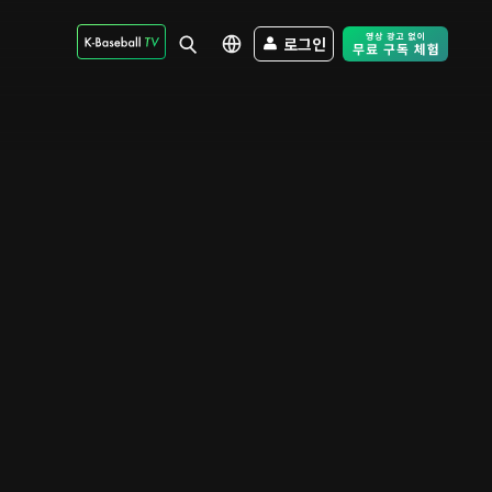
로그인
Free Trial - Sk