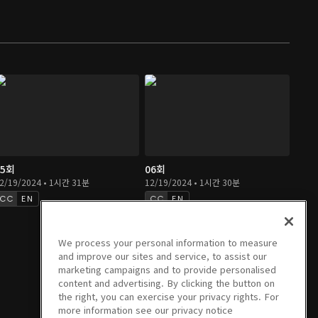
05회
06회
2/19/2024 • 1시간 31분
12/19/2024 • 1시간 30분
EN
EN
We process your personal information to measure
and improve our sites and service, to assist our
marketing campaigns and to provide personalised
content and advertising. By clicking the button on
the right, you can exercise your privacy rights. For
more information see our privacy notice