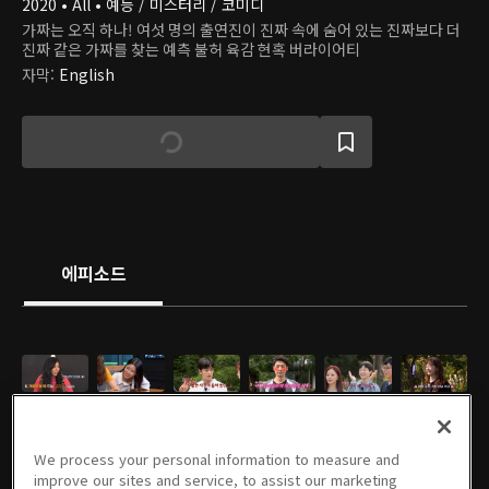
2020 • All • 예능 / 미스터리 / 코미디
가짜는 오직 하나! 여섯 명의 출연진이 진짜 속에 숨어 있는 진짜보다 더
진짜 같은 가짜를 찾는 예측 불허 육감 현혹 버라이어티
자막
:
English
에피소드
01회
02회
03회
04회
05회
06회
12/19/2024 • 1시간 29분
12/19/2024 • 1시간 34분
12/19/2024 • 1시간 28분
12/19/2024 • 1시간 34분
12/19/2024 • 1시간 31분
12/19/2024 • 1시간 30분
EN
EN
EN
EN
EN
EN
We process your personal information to measure and
improve our sites and service, to assist our marketing