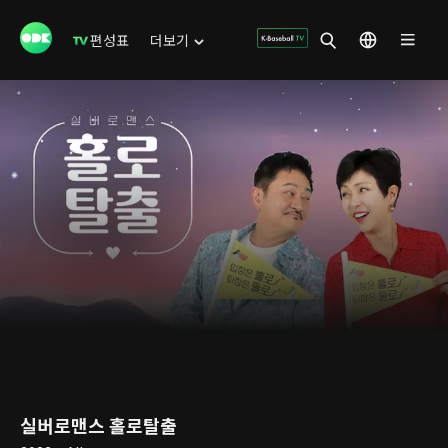
편성표
더보기
실버로맨스 홀로탈출