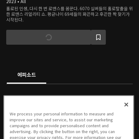
2023 • All
홀로된 인생, 다시 한 번 로맨스를 꿈꾼다. 6070 실버들의 홀로탈출을 위
한 로맨스 리얼리티 쇼. 평균나이 69세들의 화끈하고 후끈한 짝 찾기가
시작된다.
에피소드
We process your personal information to measure and
01회
02회
03회
04회
05회
06회
improve our sites and service, to assist our marketing
06/09/2023 • 1시간
06/16/2023 • 59분
06/23/2023 • 55분
06/30/2023 • 1시간
07/07/2023 • 58분
07/14/2023 • 56분
campaigns and to provide personalised content and
advertising. By clicking the button on the right, you can
exercise your privacy rights. For more information see our