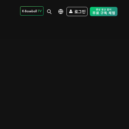
로그인
Free Trial - Sk