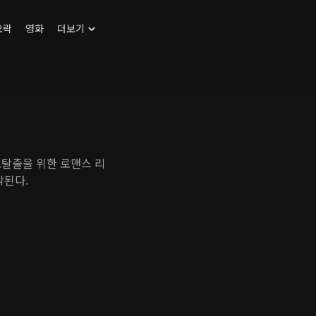
오락
영화
더보기
홀로탈출을 위한 로맨스 리
작된다.