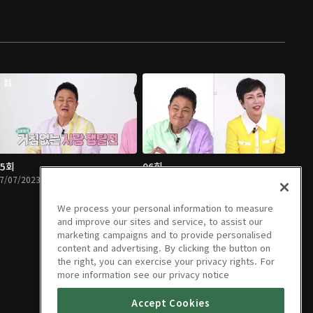
05회
06회
7/07/2023 • 58분
07/14/2023 • 56분
We process your personal information to measure
and improve our sites and service, to assist our
marketing campaigns and to provide personalised
content and advertising. By clicking the button on
the right, you can exercise your privacy rights. For
more information see our privacy notice
Accept Cookies