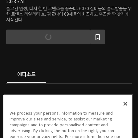
2023 • All
홀로된 인생, 다시 한 번 로맨스를 꿈꾼다. 6070 실버들의 홀로탈출을 위
한 로맨스 리얼리티 쇼. 평균나이 69세들의 화끈하고 후끈한 짝 찾기가
시작된다.
에피소드
We process your personal information to measure and
01회
02회
03회
04회
05회
06회
improve our sites and service, to assist our marketing
06/09/2023 • 1시간
06/16/2023 • 59분
06/23/2023 • 55분
06/30/2023 • 1시간
07/07/2023 • 58분
07/14/2023 • 56분
campaigns and to provide personalised content and
advertising. By clicking the button on the right, you can
exercise your privacy rights. For more information see our