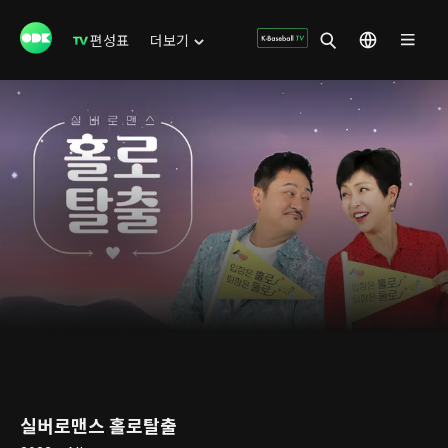
편성표
더보기
실버로맨스 홀로탈출