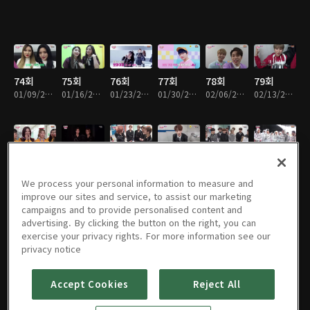
74회
75회
76회
77회
78회
79회
01/09/2018 • 49분
01/16/2018 • 48분
01/23/2018 • 47분
01/30/2018 • 47분
02/06/2018 • 46분
02/13/2018 • 46분
80회
81회
82회
83회
84회
85회
02/20/2018 • 49분
03/12/2018 • 46분
03/20/2018 • 49분
03/27/2018 • 5분
04/03/2018 • 47분
04/10/2018 • 46분
We process your personal information to measure and
improve our sites and service, to assist our marketing
campaigns and to provide personalised content and
advertising. By clicking the button on the right, you can
exercise your privacy rights. For more information see our
86회
87회
88회
89회
90회
91회
privacy notice
04/17/2018 • 48분
04/24/2018 • 48분
05/01/2018 • 48분
05/08/2018 • 50분
05/15/2018 • 50분
05/23/2018 • 47분
Accept Cookies
Reject All