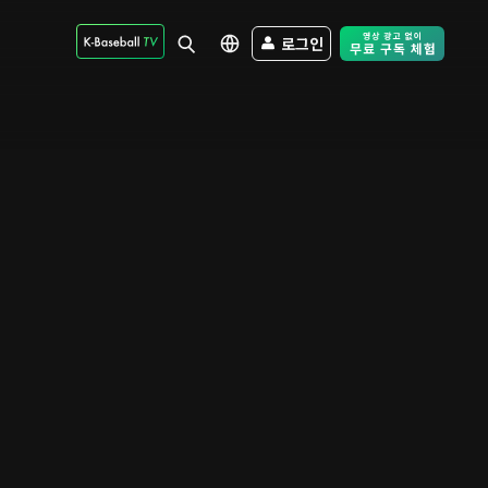
로그인
Free Trial - Sk