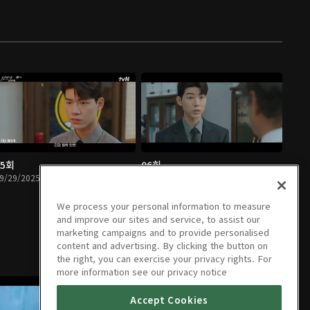
05회
06회
9/29/2025 • 1시간 7분
09/30/2025 • 1시간 3분
We process your personal information to measure
and improve our sites and service, to assist our
marketing campaigns and to provide personalised
content and advertising. By clicking the button on
the right, you can exercise your privacy rights. For
more information see our privacy notice
Accept Cookies