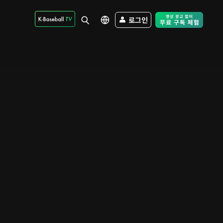
로그인
Free Trial - Sk