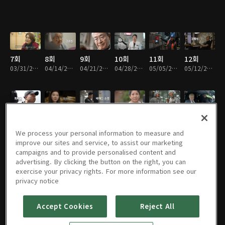
7회
8회
9회
10회
11회
12회
03/31/2024 • 41분
04/14/2024 • 39분
04/21/2024 • 39분
04/28/2024 • 41분
05/05/2024 • 39분
05/12/2024 • 39분
13회
14회
15회
16회
17회
18회
05/19/2024 • 40분
05/26/2024 • 41분
06/09/2024 • 40분
06/16/2024 • 39분
06/23/2024 • 41분
06/30/2024 • 39분
We process your personal information to measure and
improve our sites and service, to assist our marketing
campaigns and to provide personalised content and
advertising. By clicking the button on the right, you can
exercise your privacy rights. For more information see our
19회
20회
21회
22회
23회
24회
privacy notice
07/07/2024 • 39분
07/14/2024 • 40분
07/21/2024 • 40분
08/18/2024 • 39분
08/25/2024 • 40분
09/01/2024 • 40분
Accept Cookies
Reject All