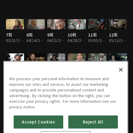
7회
8회
9회
10회
11회
12회
03/31/2024 • 41분
04/14/2024 • 39분
04/21/2024 • 39분
04/28/2024 • 41분
05/05/2024 • 39분
05/12/2024 • 39분
13회
14회
15회
16회
17회
18회
05/19/2024 • 40분
05/26/2024 • 41분
06/09/2024 • 40분
06/16/2024 • 39분
06/23/2024 • 41분
06/30/2024 • 39분
We process your personal information to measure and
improve our sites and service, to assist our marketing
campaigns and to provide personalised content and
advertising. By clicking the button on the right, you can
exercise your privacy rights. For more information see our
19회
20회
21회
22회
23회
24회
privacy notice
07/07/2024 • 39분
07/14/2024 • 40분
07/21/2024 • 40분
08/18/2024 • 39분
08/25/2024 • 40분
09/01/2024 • 40분
Accept Cookies
Reject All