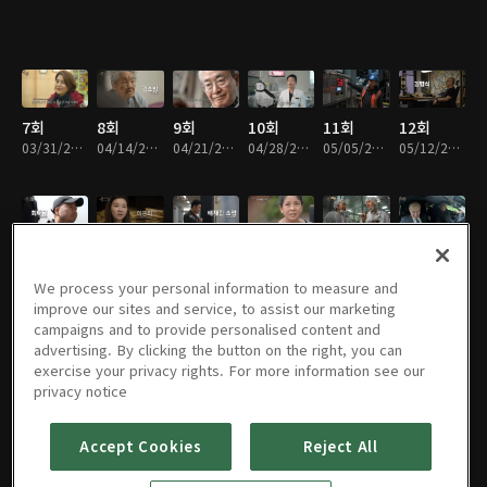
7회
8회
9회
10회
11회
12회
03/31/2024 • 41분
04/14/2024 • 39분
04/21/2024 • 39분
04/28/2024 • 41분
05/05/2024 • 39분
05/12/2024 • 39분
13회
14회
15회
16회
17회
18회
05/19/2024 • 40분
05/26/2024 • 41분
06/09/2024 • 40분
06/16/2024 • 39분
06/23/2024 • 41분
06/30/2024 • 39분
We process your personal information to measure and
improve our sites and service, to assist our marketing
campaigns and to provide personalised content and
advertising. By clicking the button on the right, you can
exercise your privacy rights. For more information see our
19회
20회
21회
22회
23회
24회
privacy notice
07/07/2024 • 39분
07/14/2024 • 40분
07/21/2024 • 40분
08/18/2024 • 39분
08/25/2024 • 40분
09/01/2024 • 40분
Accept Cookies
Reject All