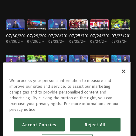
07/30/2026
07/29/2026
07/28/2026
07/25/2026
07/24/2026
07/23/2026
07/30/2026 • 19분
07/29/2026 • 20분
07/28/2026 • 21분
07/25/2026 • 20분
07/24/2026 • 20분
07/23/2026 • 20분
07/22/2026
07/21/2026
07/17/2026
07/16/2026
07/15/2026
07/14/2026
07/22/2026 • 21분
07/21/2026 • 19분
07/17/2026 • 19분
07/16/2026 • 20분
07/15/2026 • 20분
07/14/2026 • 20분
We process your personal information to measure and
improve our sites and service, to assist our marketing
campaigns and to provide personalised content and
advertising. By clicking the button on the right, you can
exercise your privacy rights. For more information see our
07/11/2026
07/10/2026
07/09/2026
07/08/2026
07/07/2026
07/04/2026
privacy notice
07/11/2026 • 19분
07/10/2026 • 20분
07/09/2026 • 20분
07/08/2026 • 21분
07/07/2026 • 19분
07/04/2026 • 19분
Accept Cookies
Reject All