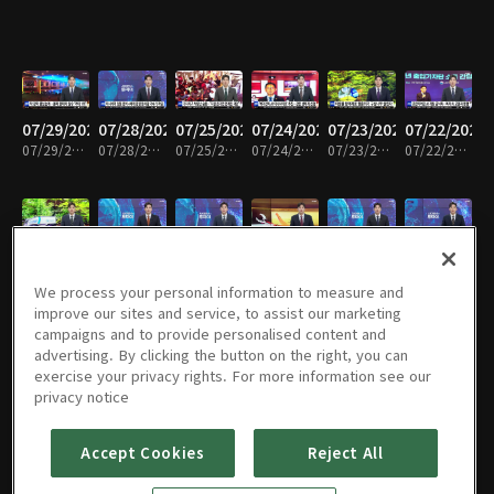
07/29/2026
07/28/2026
07/25/2026
07/24/2026
07/23/2026
07/22/2026
07/29/2026 • 20분
07/28/2026 • 21분
07/25/2026 • 20분
07/24/2026 • 20분
07/23/2026 • 20분
07/22/2026 • 21분
07/21/2026
07/17/2026
07/16/2026
07/15/2026
07/14/2026
07/11/2026
07/21/2026 • 19분
07/17/2026 • 19분
07/16/2026 • 20분
07/15/2026 • 20분
07/14/2026 • 20분
07/11/2026 • 19분
We process your personal information to measure and
improve our sites and service, to assist our marketing
campaigns and to provide personalised content and
advertising. By clicking the button on the right, you can
exercise your privacy rights. For more information see our
07/10/2026
07/09/2026
07/08/2026
07/07/2026
07/04/2026
07/03/2026
privacy notice
07/10/2026 • 20분
07/09/2026 • 20분
07/08/2026 • 21분
07/07/2026 • 19분
07/04/2026 • 19분
07/03/2026 • 21분
Accept Cookies
Reject All