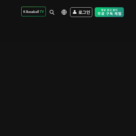
로그인
Free Trial - Sk