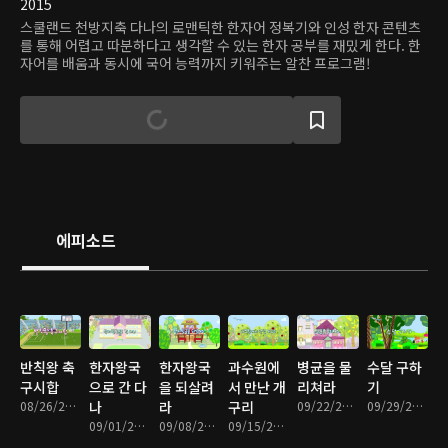
2015
스쿨랜드 천방지축 다나의 로맨틱한 한자어 정복기와 인성 한자 콘텐츠
를 통해 어렵고 따분하다고 생각할 수 있는 한자 공부를 재밌게 한다. 한
자어를 배움과 동시에 국어 능력까지 키워주는 알찬 프로그램!
에피소드
반칙왕 축
한자왕국
한자왕국
과수원에
병균을 물
수달 구하
구시합
으로 간 다
을 되살려
서 만난 개
리쳐라
기
08/26/2016 • 11분
나
라
구리
09/22/2016 • 11분
09/29/2016 • 11분
09/01/2016 • 9분
09/08/2016 • 10분
09/15/2016 • 11분