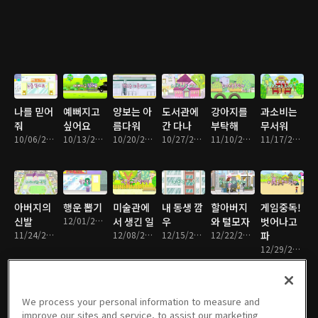
나를 믿어
예뻐지고
양보는 아
도서관에
강아지를
과소비는
줘
싶어요
름다워
간 다나
부탁해
무서워
10/06/2016 • 11분
10/13/2016 • 11분
10/20/2016 • 12분
10/27/2016 • 12분
11/10/2016 • 12분
11/17/2016 • 12분
아버지의
행운 뽑기
미술관에
내 동생 깜
할아버지
게임중독!
신발
12/01/2016 • 11분
서 생긴 일
우
와 털모자
벗어나고
11/24/2016 • 13분
12/08/2016 • 10분
12/15/2016 • 11분
12/22/2016 • 12분
파
12/29/2016 • 12분
We process your personal information to measure and
improve our sites and service, to assist our marketing
다나의 꿈
조언의 여
가짜 공짜
우리는 모
방송국에
전기 먹는