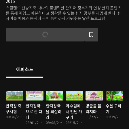
2015
스쿨랜드 천방지축 다나의 로맨틱한 한자어 정복기와 인성 한자 콘텐츠
를 통해 어렵고 따분하다고 생각할 수 있는 한자 공부를 재밌게 한다. 한
자어를 배움과 동시에 국어 능력까지 키워주는 알찬 프로그램!
에피소드
반칙왕 축
한자왕국
한자왕국
과수원에
병균을 물
수달 구하
구시합
으로 간 다
을 되살려
서 만난 개
리쳐라
기
08/26/2016 • 11분
나
라
구리
09/22/2016 • 11분
09/29/2016 • 11분
09/01/2016 • 9분
09/08/2016 • 10분
09/15/2016 • 11분