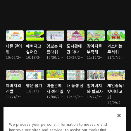
나를 믿어
예뻐지고
양보는 아
도서관에
강아지를
과소비는
줘
싶어요
름다워
간 다나
부탁해
무서워
10/06/2016 • 11분
10/13/2016 • 11분
10/20/2016 • 12분
10/27/2016 • 12분
11/10/2016 • 12분
11/17/2016 • 12분
아버지의
행운 뽑기
미술관에
내 동생 깜
할아버지
게임중독!
신발
12/01/2016 • 11분
서 생긴 일
우
와 털모자
벗어나고
11/24/2016 • 13분
12/08/2016 • 10분
12/15/2016 • 11분
12/22/2016 • 12분
파
12/29/2016 • 12분
We process your personal information to measure and
improve our sites and service, to assist our marketing
다나의 꿈
조언의 여
가짜 공짜
우리는 모
방송국에
전기 먹는