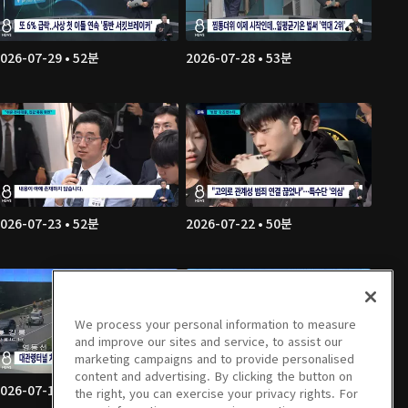
026-07-29 • 52분
2026-07-28 • 53분
026-07-23 • 52분
2026-07-22 • 50분
We process your personal information to measure
and improve our sites and service, to assist our
marketing campaigns and to provide personalised
content and advertising. By clicking the button on
026-07-17 • 48분
2026-07-16 • 46분
the right, you can exercise your privacy rights. For