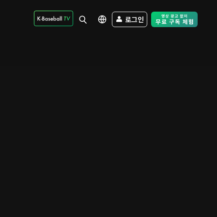
로그인
Free Trial - Sk