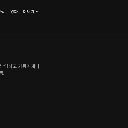
오락
영화
더보기
 방영하고 기동취재나
램.