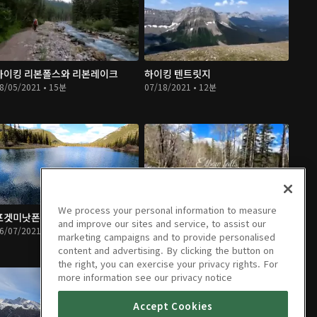
하이킹 리본폴스와 리본레이크
하이킹 텐트릿지
8/05/2021 • 15분
07/18/2021 • 12분
We process your personal information to measure
포겟미낫폰드 산책하기
엘보폴 산책하기.
and improve our sites and service, to assist our
6/07/2021 • 12분
05/31/2021 • 8분
marketing campaigns and to provide personalised
content and advertising. By clicking the button on
the right, you can exercise your privacy rights. For
more information see our privacy notice
Accept Cookies