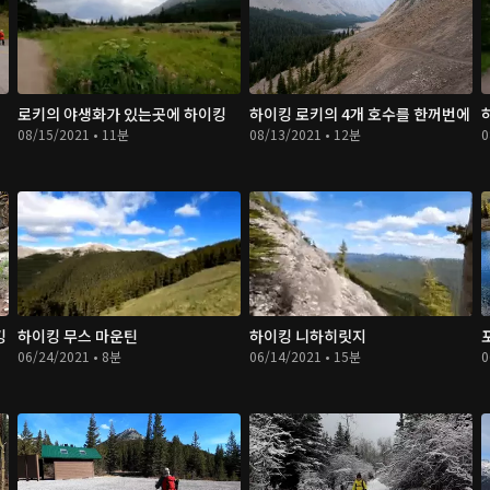
로키의 야생화가 있는곳에 하이킹
하이킹 로키의 4개 호수를 한꺼번에
08/15/2021 • 11분
08/13/2021 • 12분
0
킹
하이킹 무스 마운틴
하이킹 니하히릿지
06/24/2021 • 8분
06/14/2021 • 15분
0