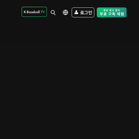
로그인
Free Trial - Sk