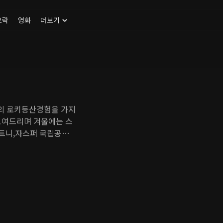
오락
영화
더보기
의 로키등산경험을 가지
보여드리며 겨울에는 스
구트니,자스퍼 국립공원