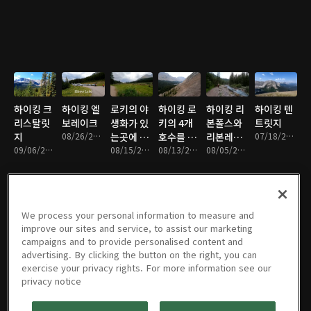
하이킹 크
하이킹 엘
로키의 야
하이킹 로
하이킹 리
하이킹 텐
리스탈릿
보레이크
생화가 있
키의 4개
본폴스와
트릿지
지
08/26/2021 • 6분
는곳에 하
호수를 한
리본레이
07/18/2021 • 12분
09/06/2021 • 14분
이킹
08/15/2021 • 11분
꺼번에
08/13/2021 • 12분
크
08/05/2021 • 15분
We process your personal information to measure and
하이킹 그
3개의 폭
하이킹 무
하이킹 니
포겟미낫
엘보폴 산
improve our sites and service, to assist our marketing
리즐리픽
포가 있는
스 마운틴
하히릿지
폰드 산책
책하기.
campaigns and to provide personalised content and
07/07/2021 • 9분
트롤폴스
06/24/2021 • 8분
06/14/2021 • 15분
하기
05/31/2021 • 8분
advertising. By clicking the button on the right, you can
하이킹
06/29/2021 • 13분
06/07/2021 • 12분
exercise your privacy rights. For more information see our
privacy notice