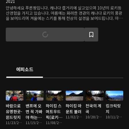
2021
안녕하세요 푸른짱입니다. 캐나다 캘거리에 살고있으며 10년의 로키등
산경험을 가지고 있습니다. 여름에는 화려한 경관의 캐나다 로키의 풍광
을 보여드리며 겨울에는 스키를 통해 천상의 설경을 보여드립니다. 아울
러 밴프, 요호, 구트니,자스퍼 국립공원의 여행정보를 소개드립니다."
에피소드
바람으로
밴프에 오
하이킹 스
하이킹 마
천국의 계
킹크릭릿
유명한곳-
면 꼭 가봐
머트우드
운트 불러
곡
지
윈드릿지
야 하는곳
픽(로키단
11/02/2021 • 7분
10/20/2021 • 10분
10/11/2021 • 7분
11/23/2021 • 14분
- 터널마운
11/15/2021 • 8분
풍)
11/08/2021 • 8분
틴