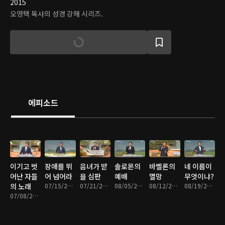
2015
오영택 목사의 성경 강해 시리즈.
에피소드
이기고 벗
장애를 뛰
음녀가 받
솔로몬의
바벨론의
네 이름이
어난 자들
어 넘어라
을 심판
예배
멸망
무엇이냐?
의 노래
07/15/2016 • 44분
07/21/2016 • 39분
08/05/2016 • 43분
08/12/2016 • 43분
08/19/2016 • 42분
07/08/2016 • 45분