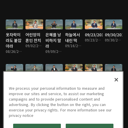
옷자락이
어린양의
은혜를 낭
하늘에서
09/23/2016
09/30/2016
라도 붙잡
혼인 잔치
비하지 말
내린 떡
09/23/2016 • 43분
09/30/2016 • 46분
아라
09/02/2016 • 45분
라
09/16/2016 • 44분
08/26/2016 • 46분
09/09/2016 • 45분
10/07/2016
10/14/2016
10/21/2016
10/28/2016
11/04/2016
11/11/2016
10/07/2016 • 43분
10/14/2016 • 44분
10/21/2016 • 45분
10/28/2016 • 45분
11/04/2016 • 46분
11/11/2016 • 44분
We process your personal information to measure and
improve our sites and service, to assist our marketing
campaigns and to provide personalised content and
advertising. By clicking the button on the right, you can
exercise your privacy rights. For more information see our
11/18/2016
11/25/2016
12/02/2016
12/09/2016
12/16/2016
12/23/2016
privacy notice
11/18/2016 • 42분
11/25/2016 • 46분
12/02/2016 • 41분
12/09/2016 • 46분
12/16/2016 • 43분
12/23/2016 • 45분