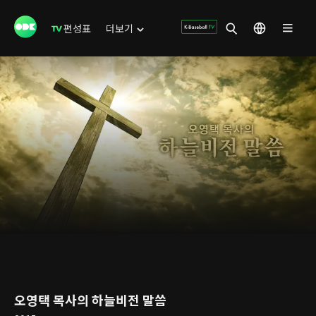
편성표
더보기
오영택 목사의 하늘비전 말씀