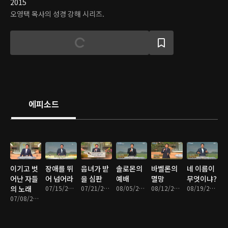
2015
오영택 목사의 성경 강해 시리즈.
에피소드
이기고 벗
장애를 뛰
음녀가 받
솔로몬의
바벨론의
네 이름이
어난 자들
어 넘어라
을 심판
예배
멸망
무엇이냐?
의 노래
07/15/2016 • 44분
07/21/2016 • 39분
08/05/2016 • 43분
08/12/2016 • 43분
08/19/2016 • 42분
07/08/2016 • 45분