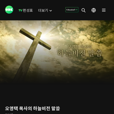
편성표
더보기
오영택 목사의 하늘비전 말씀