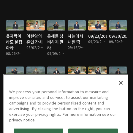
옷자락이
어린양의
은혜를 낭
하늘에서
09/23/2016
09/30/2016
라도 붙잡
혼인 잔치
비하지 말
내린 떡
09/23/2016 • 43분
09/30/2016 • 46분
아라
09/02/2016 • 45분
라
09/16/2016 • 44분
08/26/2016 • 46분
09/09/2016 • 45분
10/07/2016
10/14/2016
10/21/2016
10/28/2016
11/04/2016
11/11/2016
10/07/2016 • 43분
10/14/2016 • 44분
10/21/2016 • 45분
10/28/2016 • 45분
11/04/2016 • 46분
11/11/2016 • 44분
We process your personal information to measure and
improve our sites and service, to assist our marketing
campaigns and to provide personalised content and
advertising. By clicking the button on the right, you can
exercise your privacy rights. For more information see our
11/18/2016
11/25/2016
12/02/2016
12/09/2016
12/16/2016
12/23/2016
privacy notice
11/18/2016 • 42분
11/25/2016 • 46분
12/02/2016 • 41분
12/09/2016 • 46분
12/16/2016 • 43분
12/23/2016 • 45분