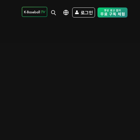
로그인
Free Trial - Sk