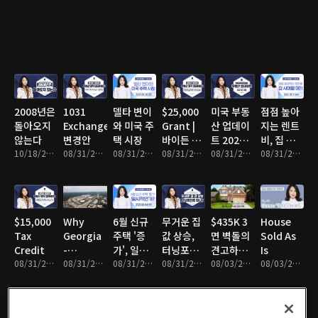
2008년은
1031
델타 변이
$25,000
미국 부동
점점 높아
돌아오지
Exchange
와 미국 주
Grant |
산 업데이
지는 렌트
않는다
변경안
택 시장
바이든 행
트 2021년
비, 집 사
10/18/2021 • 13분
08/31/2021 • 7분
08/31/2021 • 4분
정부 부동
08/31/2021 • 6분
8월
08/31/2021 • 5분
야할 때?
08/31/2021 • 3분
산 업데이
트 2
$15,000
Why
6월 신규
무거운 집
$435K 3
House
Tax
Georgia
주택 '증
값 상승,
면 벽돌의
Sold As
Credit
-
가', 일시
터닝포인
견고하고
Is
08/31/2021 • 4분
Alpharetta
08/31/2021 • 4분
적인가?
08/31/2021 • 4분
트 되나?
08/31/2021 • 11분
아늑한 단
08/03/2021 • 4분
08/03/2021 • 8분
편
독주택