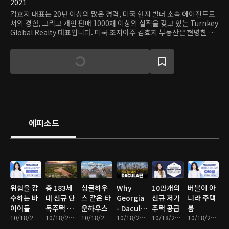
2021
김효지 대표는 20년 이상의 많은 경력, 미국 현지 빌더 소속 에이전트로
서의 경험, 그리고 개인 판매 1000채 이상의 실적을 갖고 있는 Turnkey
Global Realty 대표입니다. 미국 조지아주 김효지 부동산은 현명한 부
동산 매매와 투자를 위해 <부동산 강의, 지역 소개, 최근 부동산 마켓 분
석, 영상으로 만나는 하우스투어>등을 제공합니다. 여러분 인생의 터닝
포인트를 위한 김효지 부동산
에피소드
위험을 감
총 183세
싱글하우
Why
10만개의
버블이 아
수하는 바
대 신규 단
스 같은 타
Georgia
신규 저가
니라 주택
이어들
독주택 단
운하우스
- Dacula
주택 공급
붐
10/18/2021 • 3분
지
10/18/2021 • 4분
10/18/2021 • 4분
편
10/18/2021 • 4분
10/18/2021 • 8분
10/18/2021 • 3분