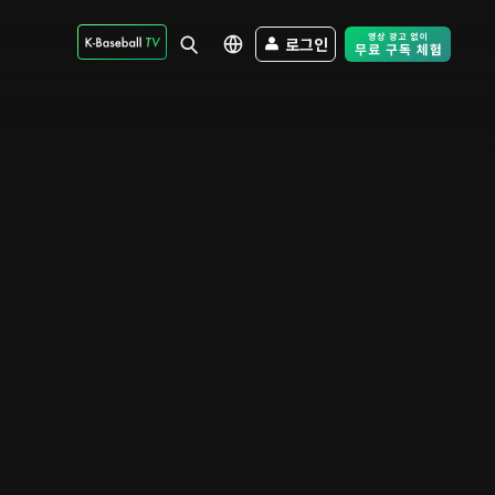
로그인
Free Trial - Sk