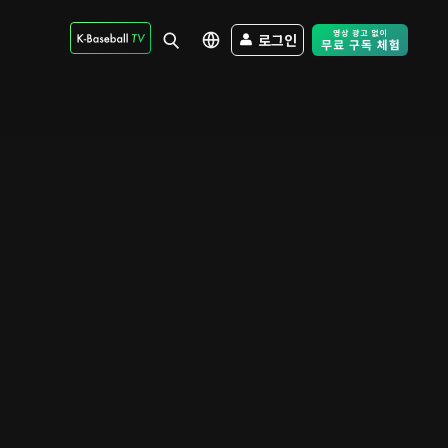
로그인
Free Trial - Sk