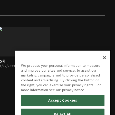
05회
We process your personal information to measure
1/22/2023 • 48분
and improve our sites and service, to assist our
marketing campaigns and to provide personalised
content and advertising. By clicking the button on
the right, you can exercise your privacy rights. For
more information see our privacy notice
Accept Cookies
Reject All