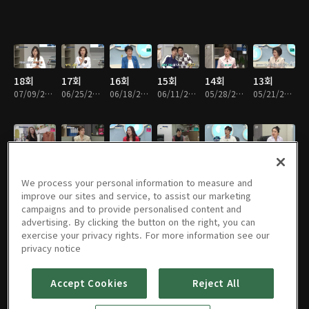
18회
17회
16회
15회
14회
13회
07/09/2022 • 52분
06/25/2022 • 53분
06/18/2022 • 53분
06/11/2022 • 52분
05/28/2022 • 52분
05/21/2022 • 52분
12회
11회
10회
01회
09회
08회
05/14/2022 • 53분
05/07/2022 • 53분
04/23/2022 • 53분
04/16/2022 • 54분
04/09/2022 • 53분
04/02/2022 • 53분
We process your personal information to measure and
improve our sites and service, to assist our marketing
campaigns and to provide personalised content and
advertising. By clicking the button on the right, you can
exercise your privacy rights. For more information see our
07회
06회
05회
04회
03회
02회
privacy notice
03/26/2022 • 52분
03/19/2022 • 53분
03/12/2022 • 53분
03/05/2022 • 53분
02/26/2022 • 53분
02/19/2022 • 53분
Accept Cookies
Reject All