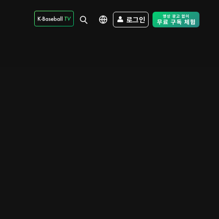
로그인
Free Trial - Sk