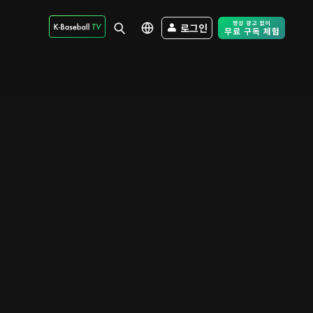
로그인
Free Trial - Sk