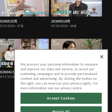
20260525회
20260518회
5/25/2026 • 47분
05/18/2026 • 46분
We process your personal information to measure
and improve our sites and service, to assist our
20260413회
20260406회
marketing campaigns and to provide personalised
4/13/2026 • 47분
04/06/2026 • 47분
content and advertising. By clicking the button on
the right, you can exercise your privacy rights. For
more information see our privacy notice
Accept Cookies
Reject All