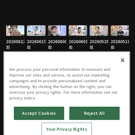
20260622
20260615
20260608
20260601
20260525
20260518
회
회
회
회
회
회
06/22/2026 • 47분
06/15/2026 • 46분
06/08/2026 • 46분
06/01/2026 • 47분
05/25/2026 • 47분
05/18/2026 • 46분
We process your personal information to measure and
improve our sites and service, to assist our marketing
campaigns and to provide personalised content and
20260511
20260504
20260427
20260420
20260413
20260406
advertising. By clicking the button on the right, you can
회
회
회
회
회
회
exercise your privacy rights. For more information see our
05/11/2026 • 47분
05/04/2026 • 46분
04/27/2026 • 47분
04/20/2026 • 47분
04/13/2026 • 47분
04/06/2026 • 47분
privacy notice
Accept Cookies
Reject All
20260330
회
Your Privacy Rights
03/30/2026 • 47분