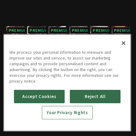
PREMIUM
PREMIUM
PREMIUM
PREMIUM
PREMIUM
PREMIUM
7회
8회
9회
10회
11회
12회
02/05/2021 • 1시간 4분
02/05/2021 • 1시간 4분
02/05/2021 • 1시간 5분
02/05/2021 • 1시간 5분
02/05/2021 • 1시간 3분
02/05/2021 • 1시간 5분
We process your personal information to measure and
improve our sites and service, to assist our marketing
campaigns and to provide personalised content and
PREMIUM
PREMIUM
PREMIUM
PREMIUM
PREMIUM
PREMIUM
advertising. By clicking the button on the right, you can
exercise your privacy rights. For more information see our
13회
14회
15회
16회
17회
18회
privacy notice
02/05/2021 • 1시간 4분
02/05/2021 • 56분
02/05/2021 • 1시간 3분
02/05/2021 • 1시간 6분
02/05/2021 • 1시간 5분
02/05/2021 • 1시간 5분
Accept Cookies
Reject All
PREMIUM
PREMIUM
19회
20회
Your Privacy Rights
02/05/2021 • 56분
02/05/2021 • 1시간 5분