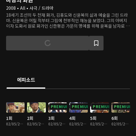
2008 • All • 사극 / 드라마
18세기 조선의 두 천재 화가, 김홍도와 신윤복의 삶과 예술을 그린 드라
마. 신윤복은 어릴 적부터 그림에 천부적인 재능을 보였다. 그의 아버지
이자 도화서 원로 화가인 신한평은 가문의 명예를 위해 윤복을 남자로 키
우고, 마침내 도화서의 화원으로 들여보낸다. 윤복은 왕의 신임을 받는
당대 최고의 화가 김홍도를 스승으로 모시고, 두 사람은 임금의 명에 따
라 다양한 그림을 그린다. 홍도는 윤복의 재능을 알아보고 그의 천재성을
질투하고, 윤복은 자신에게 유달리 엄격한 홍도에게 지기 싫어서 자신의
실력을 더 갈고닦는다.
에피소드
PREMIUM
PREMIUM
PREMIUM
PREMIUM
1회
2회
3회
4회
5회
6회
02/05/2021 • 1시간 19분
02/05/2021 • 1시간 15분
02/05/2021 • 1시간 11분
02/05/2021 • 1시간 17분
02/05/2021 • 1시간 4분
02/05/2021 • 1시간 4분