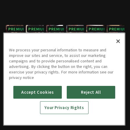
PREMIUM
PREMIUM
PREMIUM
PREMIUM
PREMIUM
PREMIUM
7회
8회
9회
10회
11회
12회
02/05/2021 • 1시간 4분
02/05/2021 • 1시간 4분
02/05/2021 • 1시간 5분
02/05/2021 • 1시간 5분
02/05/2021 • 1시간 3분
02/05/2021 • 1시간 5분
We process your personal information to measure and
improve our sites and service, to assist our marketing
campaigns and to provide personalised content and
PREMIUM
PREMIUM
PREMIUM
PREMIUM
PREMIUM
PREMIUM
advertising. By clicking the button on the right, you can
exercise your privacy rights. For more information see our
13회
14회
15회
16회
17회
18회
privacy notice
02/05/2021 • 1시간 4분
02/05/2021 • 56분
02/05/2021 • 1시간 3분
02/05/2021 • 1시간 6분
02/05/2021 • 1시간 5분
02/05/2021 • 1시간 5분
Accept Cookies
Reject All
PREMIUM
PREMIUM
19회
20회
Your Privacy Rights
02/05/2021 • 56분
02/05/2021 • 1시간 5분