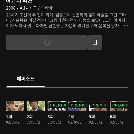
2008 • All • 사극 / 드라마
18세기 조선의 두 천재 화가, 김홍도와 신윤복의 삶과 예술을 그린 드라
마. 신윤복은 어릴 적부터 그림에 천부적인 재능을 보였다. 그의 아버지
이자 도화서 원로 화가인 신한평은 가문의 명예를 위해 윤복을 남자로 키
우고, 마침내 도화서의 화원으로 들여보낸다. 윤복은 왕의 신임을 받는
당대 최고의 화가 김홍도를 스승으로 모시고, 두 사람은 임금의 명에 따
라 다양한 그림을 그린다. 홍도는 윤복의 재능을 알아보고 그의 천재성을
질투하고, 윤복은 자신에게 유달리 엄격한 홍도에게 지기 싫어서 자신의
실력을 더 갈고닦는다.
에피소드
PREMIUM
PREMIUM
PREMIUM
PREMIUM
1회
2회
3회
4회
5회
6회
02/05/2021 • 1시간 19분
02/05/2021 • 1시간 15분
02/05/2021 • 1시간 11분
02/05/2021 • 1시간 17분
02/05/2021 • 1시간 4분
02/05/2021 • 1시간 4분