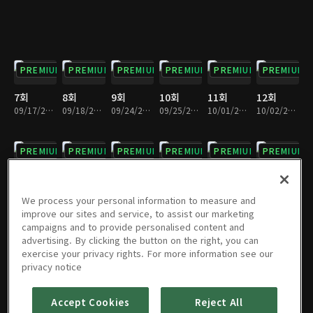
PREMIUM
PREMIUM
PREMIUM
PREMIUM
PREMIUM
PREMIUM
7회
8회
9회
10회
11회
12회
09/17/2016 • 1시간 3분
09/18/2016 • 1시간 6분
09/24/2016 • 1시간 5분
09/25/2016 • 1시간 4분
10/01/2016 • 1시간 5분
10/02/2016 • 1시간 5분
PREMIUM
PREMIUM
PREMIUM
PREMIUM
PREMIUM
PREMIUM
13회
14회
15회
16회
17회
18회
10/08/2016 • 1시간 5분
10/09/2016 • 1시간 5분
10/15/2016 • 1시간 4분
10/16/2016 • 1시간 5분
10/22/2016 • 1시간 5분
10/23/2016 • 1시간 5분
We process your personal information to measure and
improve our sites and service, to assist our marketing
campaigns and to provide personalised content and
PREMIUM
PREMIUM
PREMIUM
PREMIUM
PREMIUM
PREMIUM
advertising. By clicking the button on the right, you can
exercise your privacy rights. For more information see our
19회
20회
21회
22회
23회
24회
privacy notice
10/29/2016 • 1시간 5분
10/30/2016 • 1시간 5분
11/05/2016 • 1시간 5분
11/05/2016 • 1시간 8분
11/12/2016 • 1시간 5분
11/19/2016 • 1시간 5분
Accept Cookies
Reject All
PREMIUM
PREMIUM
PREMIUM
PREMIUM
PREMIUM
PREMIUM