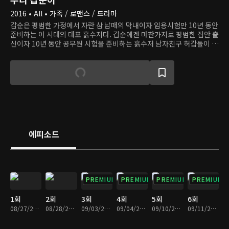
2016 • All • 가족 / 로맨스 / 드라마
갑순은 평범한 가정에서 자란 삼 남매의 막내이자 임용시험만 10년 동안
준비하는 이 시대의 대표 흙수저다. 갑순에겐 마찬가지로 평범한 집안 출
신이자 10년 동안 공무원 시험을 준비하는 흙수저 남자친구 허갑돌이 있
다. 이룬 게 하나도 없어서 결혼도 못하고 시간만 끌던 어느 날, 갑순은 자
신이 임신했다는 사실을 알게 된다. 고민 끝에 갑순과 갑돌은 양가 식구
모르게 동거를 시작하지만, 10년 동안 연인이었어도 함께 사는 건 무엇
하나 쉽지 않다. 게다가 동거 사실을 알게 된 양가 어른이 크게 갈등하면
서 두 사람은 결국 헤어지는데..
에피소드
PREMIUM
PREMIUM
PREMIUM
PREMIUM
1회
2회
3회
4회
5회
6회
08/27/2016 • 1시간 6분
08/28/2016 • 1시간 4분
09/03/2016 • 1시간 5분
09/04/2016 • 1시간 6분
09/10/2016 • 1시간 4분
09/11/2016 • 1시간 6분