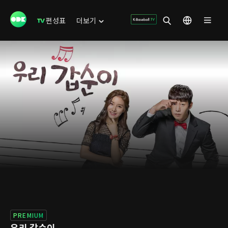
편성표
더보기
PREMIUM
우리 갑순이