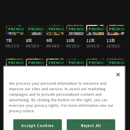
PREMIUM
PREMIUM
PREMIUM
PREMIUM
PREMIUM
PREMIUM
7회
8회
9회
10회
11회
12회
09/17/2016 • 1시간 3분
09/18/2016 • 1시간 6분
09/24/2016 • 1시간 5분
09/25/2016 • 1시간 4분
10/01/2016 • 1시간 5분
10/02/2016 • 1시간 5분
PREMIUM
PREMIUM
PREMIUM
PREMIUM
PREMIUM
PREMIUM
13회
14회
15회
16회
17회
18회
10/08/2016 • 1시간 5분
10/09/2016 • 1시간 5분
10/15/2016 • 1시간 4분
10/16/2016 • 1시간 5분
10/22/2016 • 1시간 5분
10/23/2016 • 1시간 5분
We process your personal information to measure and
improve our sites and service, to assist our marketing
campaigns and to provide personalised content and
PREMIUM
PREMIUM
PREMIUM
PREMIUM
PREMIUM
PREMIUM
advertising. By clicking the button on the right, you can
exercise your privacy rights. For more information see our
19회
20회
21회
22회
23회
24회
privacy notice
10/29/2016 • 1시간 5분
10/30/2016 • 1시간 5분
11/05/2016 • 1시간 5분
11/05/2016 • 1시간 8분
11/12/2016 • 1시간 5분
11/19/2016 • 1시간 5분
Accept Cookies
Reject All
PREMIUM
PREMIUM
PREMIUM
PREMIUM
PREMIUM
PREMIUM