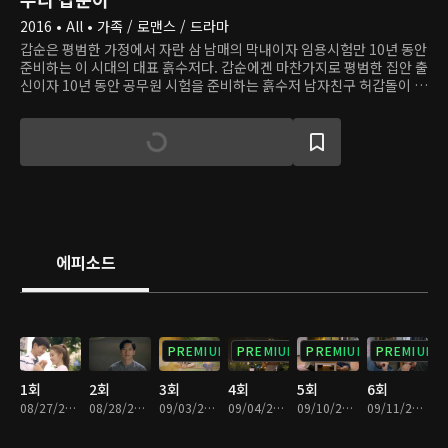
2016 • All • 가족 / 로맨스 / 드라마
갑순은 평범한 가정에서 자란 삼 남매의 막내이자 임용시험만 10년 동안
준비하는 이 시대의 대표 흙수저다. 갑순에겐 마찬가지로 평범한 집안 출
신이자 10년 동안 공무원 시험을 준비하는 흙수저 남자친구 허갑돌이 있
다. 이룬 게 하나도 없어서 결혼도 못하고 시간만 끌던 어느 날, 갑순은 자
신이 임신했다는 사실을 알게 된다. 고민 끝에 갑순과 갑돌은 양가 식구
모르게 동거를 시작하지만, 10년 동안 연인이었어도 함께 사는 건 무엇
하나 쉽지 않다. 게다가 동거 사실을 알게 된 양가 어른이 크게 갈등하면
서 두 사람은 결국 헤어지는데..
에피소드
PREMIUM
PREMIUM
PREMIUM
PREMIUM
1회
2회
3회
4회
5회
6회
08/27/2016 • 1시간 6분
08/28/2016 • 1시간 4분
09/03/2016 • 1시간 5분
09/04/2016 • 1시간 6분
09/10/2016 • 1시간 4분
09/11/2016 • 1시간 6분