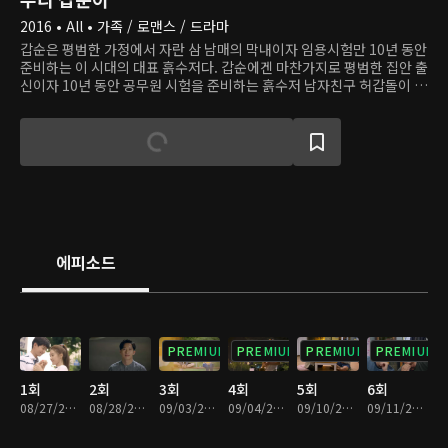
2016 • All • 가족 / 로맨스 / 드라마
갑순은 평범한 가정에서 자란 삼 남매의 막내이자 임용시험만 10년 동안
준비하는 이 시대의 대표 흙수저다. 갑순에겐 마찬가지로 평범한 집안 출
신이자 10년 동안 공무원 시험을 준비하는 흙수저 남자친구 허갑돌이 있
다. 이룬 게 하나도 없어서 결혼도 못하고 시간만 끌던 어느 날, 갑순은 자
신이 임신했다는 사실을 알게 된다. 고민 끝에 갑순과 갑돌은 양가 식구
모르게 동거를 시작하지만, 10년 동안 연인이었어도 함께 사는 건 무엇
하나 쉽지 않다. 게다가 동거 사실을 알게 된 양가 어른이 크게 갈등하면
서 두 사람은 결국 헤어지는데..
에피소드
PREMIUM
PREMIUM
PREMIUM
PREMIUM
1회
2회
3회
4회
5회
6회
08/27/2016 • 1시간 6분
08/28/2016 • 1시간 4분
09/03/2016 • 1시간 5분
09/04/2016 • 1시간 6분
09/10/2016 • 1시간 4분
09/11/2016 • 1시간 6분