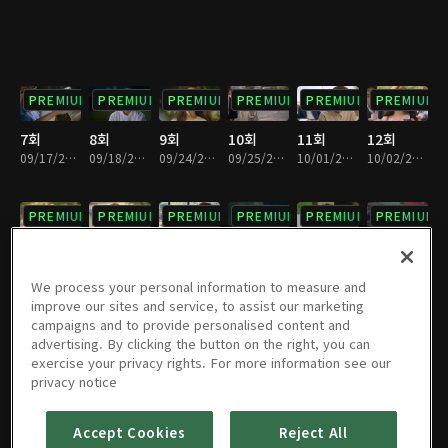
PREMIUM
PREMIUM
PREMIUM
PREMIUM
PREMIUM
PREMIUM
7회
8회
9회
10회
11회
12회
09/17/2016 • 1시간 3분
09/18/2016 • 1시간 6분
09/24/2016 • 1시간 5분
09/25/2016 • 1시간 4분
10/01/2016 • 1시간 5분
10/02/2016 • 1시간 5분
PREMIUM
PREMIUM
PREMIUM
PREMIUM
PREMIUM
PREMIUM
13회
14회
15회
16회
17회
18회
10/08/2016 • 1시간 5분
10/09/2016 • 1시간 5분
10/15/2016 • 1시간 4분
10/16/2016 • 1시간 5분
10/22/2016 • 1시간 5분
10/23/2016 • 1시간 5분
We process your personal information to measure and
improve our sites and service, to assist our marketing
campaigns and to provide personalised content and
PREMIUM
PREMIUM
PREMIUM
PREMIUM
PREMIUM
PREMIUM
advertising. By clicking the button on the right, you can
exercise your privacy rights. For more information see our
19회
20회
21회
22회
23회
24회
privacy notice
10/29/2016 • 1시간 5분
10/30/2016 • 1시간 5분
11/05/2016 • 1시간 5분
11/05/2016 • 1시간 8분
11/12/2016 • 1시간 5분
11/19/2016 • 1시간 5분
Accept Cookies
Reject All
PREMIUM
PREMIUM
PREMIUM
PREMIUM
PREMIUM
PREMIUM