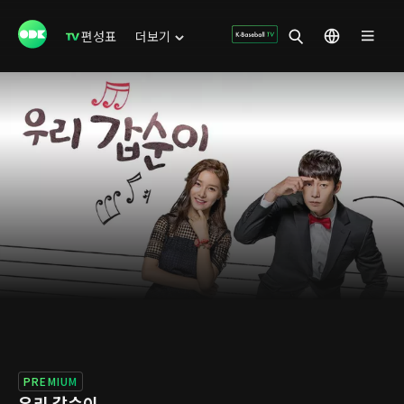
편성표
더보기
PREMIUM
우리 갑순이