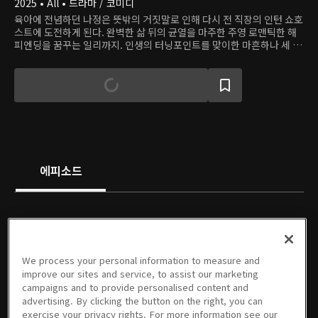
2025 • All • 드라마 / 코미디
육아에 전념하던 나정은 뜻밖의 거짓말로 인해 다시 전 직장의 인턴 쇼호
스트에 도전하게 된다. 완벽한 삶 뒤의 균열을 마주한 주영 로맨틱한 해
피엔딩을 꿈꾸는 일리까지. 인생의 터닝포인트를 맞이한 마흔하나 세 친
구가 펼치는 더 나은 완생을 향한 코믹 성장 드라마.
에피소드
We process your personal information to measure and
01회
02회
03회
04회
05회
06회
improve our sites and service, to assist our marketing
11/10/2025 • 1시간 1분
11/11/2025 • 1시간 1분
11/17/2025 • 1시간 1분
11/18/2025 • 1시간 6분
11/24/2025 • 1시간 4분
11/25/2025 • 1시간 10분
campaigns and to provide personalised content and
advertising. By clicking the button on the right, you can
exercise your privacy rights. For more information see our